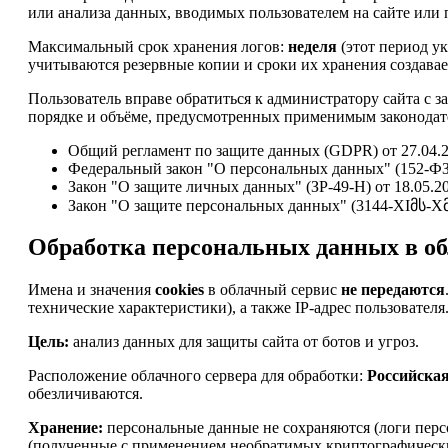
или анализа данных, вводимых пользователем на сайте или п
Максимальный срок хранения логов:
неделя
(этот период ук
учитываются резервные копии и сроки их хранения создавае
Пользователь вправе обратиться к администратору сайта с 
порядке и объёме, предусмотренных применимым законодате
Общий регламент по защите данных (GDPR) от 27.04.2
Федеральный закон "О персональных данных" (152-ФЗ)
Закон "О защите личных данных" (ЗР-49-Н) от 18.05.2
Закон "О защите персональных данных" (3144-XIმს-Xმპ)
Обработка персональных данных в об
Имена и значения
cookies
в облачный сервис
не передаются
технические характеристики), а также IP-адрес пользователя
Цель:
анализ данных для защиты сайта от ботов и угроз.
Расположение облачного сервера для обработки:
Российска
обезличиваются.
Хранение:
персональные данные не сохраняются (логи перс
(полученные с применением необратимых криптографически