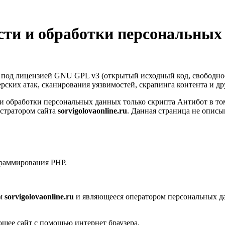
ти и обработки персональных
т под лицензией GNU GPL v3 (открытый исходный код, свободно
керских атак, сканирования уязвимостей, скрапинга контента и д
 обработки персональных данных только скрипта Антибот в том
стратором сайта
sorvigolovaonline.ru
. Данная страница не описы
граммирования PHP.
ом
sorvigolovaonline.ru
и являющееся оператором персональных д
ющее сайт с помощью интернет браузера.