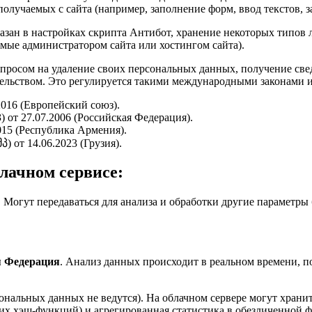
олучаемых с сайта (например, заполнение форм, ввод текстов, з
азан в настройках скрипта Антибот, хранение некоторых типов л
мые администратором сайта или хостингом сайта).
запросом на удаление своих персональных данных, получение све
льством. Это регулируется такими международными законами и
016 (Европейский союз).
 от 27.07.2006 (Российская Федерация).
015 (Республика Армения).
 от 14.06.2023 (Грузия).
лачном сервисе:
. Могут передаваться для анализа и обработки другие параметры б
.
я Федерация
. Анализ данных происходит в реальном времени, п
ональных данных не ведутся). На облачном сервере могут хран
х хэш-функций) и агрегированная статистика в обезличенной ф