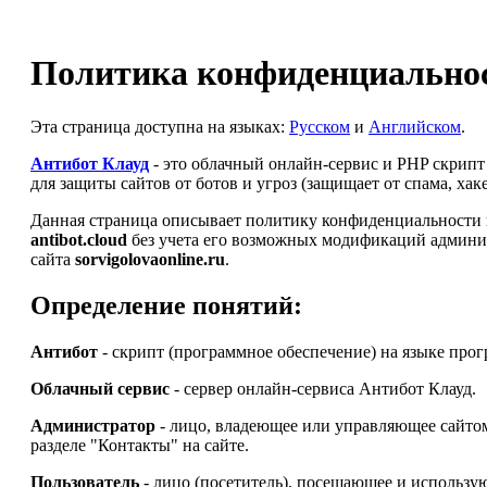
Политика конфиденциальнос
Эта страница доступна на языках:
Русском
и
Английском
.
Антибот Клауд
- это облачный онлайн-сервис и PHP скрип
для защиты сайтов от ботов и угроз (защищает от спама, ха
Данная страница описывает политику конфиденциальности и
antibot.cloud
без учета его возможных модификаций админи
сайта
sorvigolovaonline.ru
.
Определение понятий:
Антибот
- скрипт (программное обеспечение) на языке про
Облачный сервис
- сервер онлайн-сервиса Антибот Клауд.
Администратор
- лицо, владеющее или управляющее сайт
разделе "Контакты" на сайте.
Пользователь
- лицо (посетитель), посещающее и использу