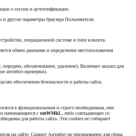
ации о сессии и аутентификации.
и и другие параметры браузера Пользователя.
устройстве, операционной системе и типе клиента.
ляется обмен данными и определение местоположения
 передача, обезличивание, удаление). Включает анализ для
ние антибот-проверки).
елях обеспечения безопасности и работы сайта.
относятся к функциональным и строго необходимым, они
или начинающиеся с
xmWMkL
, либо совпадающие со
обходимы для работы сайта. Эти cookies не собирают
еля на сайте. Скрипт Антибот не предназначен для сбора