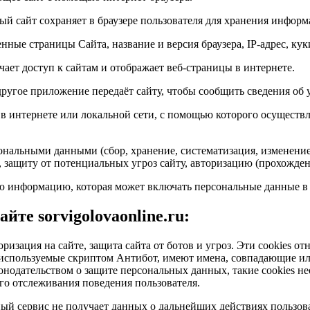
ый сайт сохраняет в браузере пользователя для хранения информ
нные страницы Сайта, название и версия браузера, IP-адрес, кук
ает доступ к сайтам и отображает веб-страницы в интернете.
 другое приложение передаёт сайту, чтобы сообщить сведения об 
в интернете или локальной сети, с помощью которого осуществ
ональными данными (сбор, хранение, систематизация, изменение,
, защиту от потенциальных угроз сайту, авторизацию (прохожде
 информацию, которая может включать персональные данные в ц
те sorvigolovaonline.ru:
оризация на сайте, защита сайта от ботов и угроз. Эти cookies 
e, используемые скриптом Антибот, имеют имена, совпадающие 
онодательством о защите персональных данных, такие cookies не
о отслеживания поведения пользователя.
й сервис не получает данных о дальнейших действиях пользоват